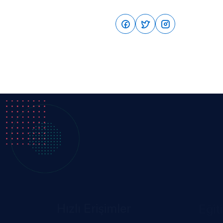
Hızlı Erişimler
Eğit
Hakkımızda
Görme 
Eğitmenler
İşitme 