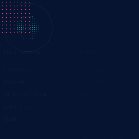
Hızlı Erişimler
Eğitimler
Hakkımızda
Görme Engelliler
Eğitmenler
İşitme Engelliler
Sık Sorulan Sorular
Zihinsel Engelliler
Eğitimlerimiz
Bedensel Engelliler
Bloglar
Dil ve Konuşma
Bozuklukları
Gelişimsel Bozukluklar
Özel Öğrenme Güçlüğü