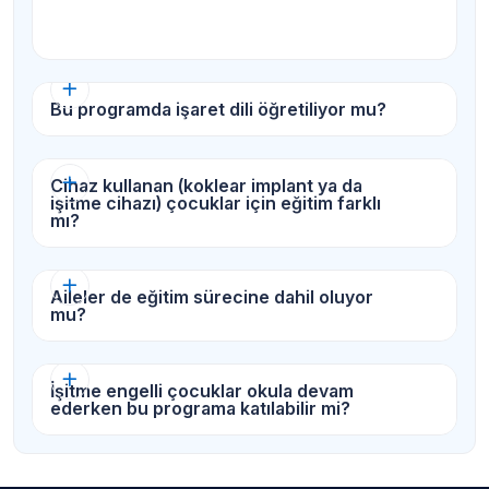
önemlidir. Eğitim süreci ne kadar erken başlarsa,
iletişim becerilerinin gelişimi o kadar etkili olur.
Bu programda işaret dili öğretiliyor mu?
Cihaz kullanan (koklear implant ya da
işitme cihazı) çocuklar için eğitim farklı
mı?
Aileler de eğitim sürecine dahil oluyor
mu?
⁠İşitme engelli çocuklar okula devam
ederken bu programa katılabilir mi?