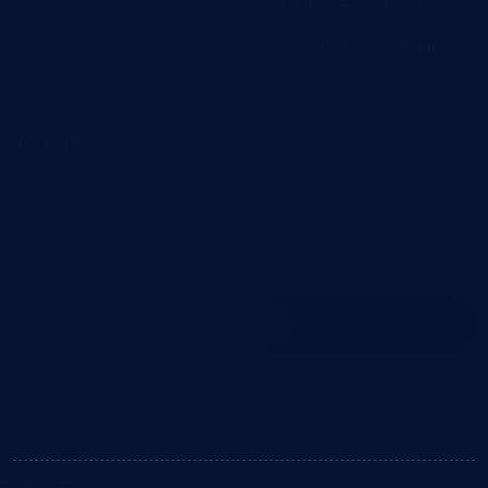
İletişim
Abone Olun
0546 501 18 91
Bülten aboneliğimize
0312 358 04 44
kaydolmak için e-posta
0312 358 12 00
adresinizi girin
saygi@saygi.com.tr
bilgi@saygi.com.tr
Esertepe Mah,
Çambaşı Cad,
No:63
Keçiören/ANKARA